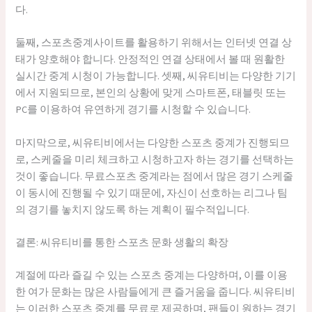
다.
둘째, 스포츠중계사이트를 활용하기 위해서는 인터넷 연결 상
태가 양호해야 합니다. 안정적인 연결 상태에서 볼 때 원활한
실시간 중계 시청이 가능합니다. 셋째, 씨유티비는 다양한 기기
에서 지원되므로, 본인의 상황에 맞게 스마트폰, 태블릿 또는
PC를 이용하여 유연하게 경기를 시청할 수 있습니다.
마지막으로, 씨유티비에서는 다양한 스포츠 중계가 진행되므
로, 스케줄을 미리 체크하고 시청하고자 하는 경기를 선택하는
것이 좋습니다. 무료스포츠 중계라는 점에서 많은 경기 스케줄
이 동시에 진행될 수 있기 때문에, 자신이 선호하는 리그나 팀
의 경기를 놓치지 않도록 하는 계획이 필수적입니다.
결론: 씨유티비를 통한 스포츠 문화 생활의 확장
계절에 따라 즐길 수 있는 스포츠 중계는 다양하며, 이를 이용
한 여가 문화는 많은 사람들에게 큰 즐거움을 줍니다. 씨유티비
는 이러한 스포츠 중계를 무료로 제공하며, 팬들이 원하는 경기