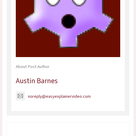
About Post Author
Austin Barnes
noreply@easyexplainervideo.com