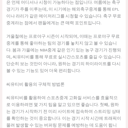
은 언제 어디서나 시청이 가능하다는 점입니다. 여름에는 축구
경기가 주를 이루는데, 이 시기에는 해외축구중계를 통해 EPL
이나 라리가 같은 메이저리그를 시청할 수 있습니다. 축구 무료
중계라는 점에서 팬들에게는 큰 매력 포인트입니다.
겨울철에는 프로야구 시즌이 시작되며, 이때는 프로야구 무료
중계를 통해 좋아하는 팀의 경기를 놓치지 않고 볼 수 있습니
다. 봄과 가을에는 NBA중계 같은 인기 있는 농구 경기가 진행되
며, 씨유티비를 통해 무료로 실시간스포츠를 즐길 수 있습니다.
단순히 보는 것만이 아니라, 원하는 경기의 하이라이트를 다시
볼 수 있는 기능도 있어 더욱 편리합니다.
씨유티비 활용의 구체적 방법론
씨유티비를 활용하여 스포츠중계 고화질 서비스를 효율적으
로 이용하려면 몇 가지 팁을 알고 있으면 좋습니다. 첫째, 원하
는 경기가 시작하기 전 미리 사이트에 접속하여 스트리밍 상태
를 확인하는 것이 중요합니다. 이는 경기 시작 시간에 트래픽이
몰려 발생할 수 있는 버퍼링 문제를 예방하는 데 도움이 됩니