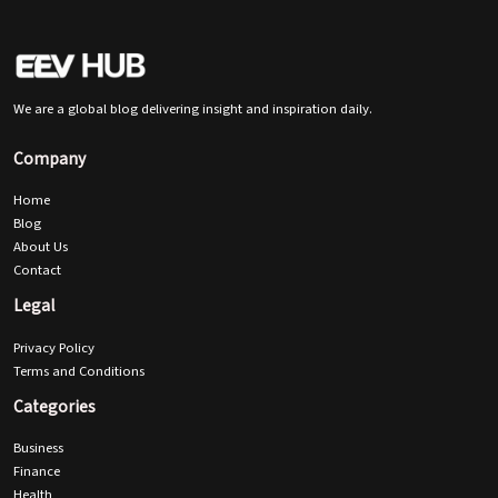
We are a global blog delivering insight and inspiration daily.
Company
Home
Blog
About Us
Contact
Legal
Privacy Policy
Terms and Conditions
Categories
Business
Finance
Health