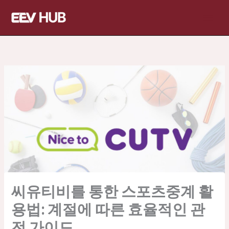
Skip
to
content
씨유티비를 통한 스포츠중계 활
용법: 계절에 따른 효율적인 관
전 가이드